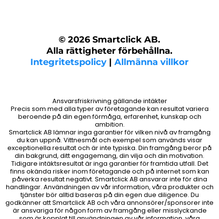
© 2026 Smartclick AB.
Alla rättigheter förbehållna.
Integritetspolicy
|
Allmänna villkor
Ansvarsfriskrivning gällande intäkter
Precis som med alla typer av företagande kan resultat variera
beroende på din egen förmåga, erfarenhet, kunskap och
ambition.
Smartclick AB lämnar inga garantier för vilken nivå av framgång
du kan uppnå. Vittnesmål och exempel som används visar
exceptionella resultat och är inte typiska. Din framgång beror på
din bakgrund, ditt engagemang, din vilja och din motivation.
Tidigare intäktsresultat är inga garantier för framtida utfall. Det
finns okända risker inom företagande och på internet som kan
påverka resultat negativt. Smartclick AB ansvarar inte för dina
handlingar. Användningen av vår information, våra produkter och
tjänster bör alltid baseras på din egen due diligence. Du
godkänner att Smartclick AB och våra annonsörer/sponsorer inte
är ansvariga för någon form av framgång eller misslyckande
som är kopplat till användningen av vår information, våra